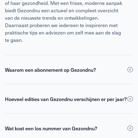
of haar gezondheid. Met een frisse, moderne aanpak
biedt Gezondnu een actueel en compleet overzicht
van de nieuwste trends en ontwikkelingen.
Daarnaast proberen we iedereen te inspireren met
praktische tips en adviezen om zelf mee aan de slag
te gaan.
Waarom een abonnement op Gezondnu?
Een
abonnement
op Gezondnu is de slimste keuze
als je verzekerd wilt zijn van elke editie, korting ten
opzichte van losse verkoop én toegang tot de digitale
Hoeveel edities van Gezondnu verschijnen er per jaar?
versie. Als abonnee blijf je gemotiveerd,
Gezondnu verschijnt 6 keer per jaar.
geïnformeerd en geïnspireerd om het beste uit jezelf
te halen.
Wat kost een los nummer van Gezondnu?