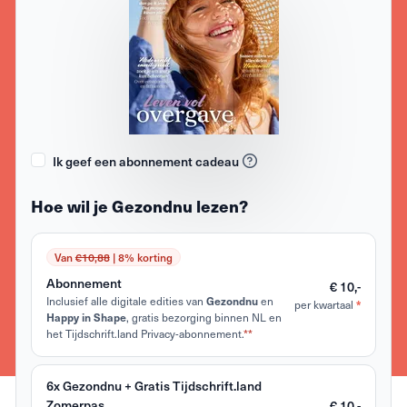
Ik geef een abonnement cadeau
Hoe wil je Gezondnu lezen?
Van
€10,88
| 8% korting
Abonnement
€ 10,-
Inclusief alle digitale edities van
en
Gezondnu
per kwartaal
*
, gratis bezorging binnen NL en
Happy in Shape
het Tijdschrift.land Privacy-abonnement.
**
6x Gezondnu + Gratis Tijdschrift.land
Zomerpas
€ 10,-