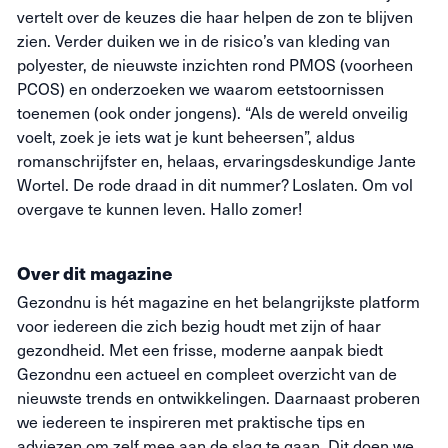
vertelt over de keuzes die haar helpen de zon te blijven
zien. Verder duiken we in de risico’s van kleding van
polyester, de nieuwste inzichten rond PMOS (voorheen
PCOS) en onderzoeken we waarom eetstoornissen
toenemen (ook onder jongens). “Als de wereld onveilig
voelt, zoek je iets wat je kunt beheersen”, aldus
romanschrijfster en, helaas, ervaringsdeskundige Jante
Wortel. De rode draad in dit nummer? Loslaten. Om vol
overgave te kunnen leven. Hallo zomer!
Over dit magazine
Gezondnu is hét magazine en het belangrijkste platform
voor iedereen die zich bezig houdt met zijn of haar
gezondheid. Met een frisse, moderne aanpak biedt
Gezondnu een actueel en compleet overzicht van de
nieuwste trends en ontwikkelingen. Daarnaast proberen
we iedereen te inspireren met praktische tips en
adviezen om zelf mee aan de slag te gaan. Dit doen we