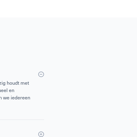
zig houdt met
ueel en
en we iedereen