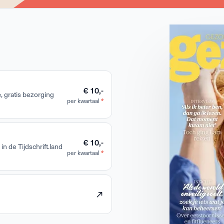
€ 10,-
e
, gratis bezorging
per kwartaal
*
€ 10,-
in de Tijdschrift.land
per kwartaal
*