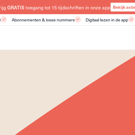
rijg
GRATIS
toegang tot 15 tijdschriften in onze app
Bekijk acti
)
Abonnementen & losse nummers
Digitaal lezen in de app