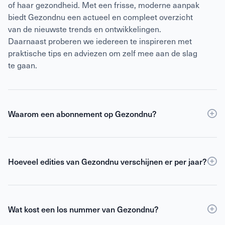
of haar gezondheid. Met een frisse, moderne aanpak
biedt Gezondnu een actueel en compleet overzicht
van de nieuwste trends en ontwikkelingen.
Daarnaast proberen we iedereen te inspireren met
praktische tips en adviezen om zelf mee aan de slag
te gaan.
Waarom een abonnement op Gezondnu?
Een
abonnement
op Gezondnu is de slimste keuze
als je verzekerd wilt zijn van elke editie, korting ten
opzichte van losse verkoop én toegang tot de digitale
Hoeveel edities van Gezondnu verschijnen er per jaar?
versie. Als abonnee blijf je gemotiveerd,
Gezondnu verschijnt 6 keer per jaar.
geïnformeerd en geïnspireerd om het beste uit jezelf
te halen.
Wat kost een los nummer van Gezondnu?