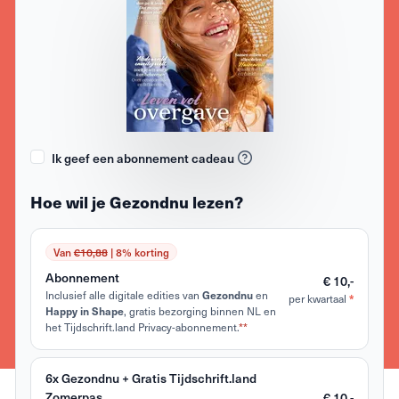
Ik geef een abonnement cadeau
Hoe wil je Gezondnu lezen?
Van
€10,88
| 8% korting
Abonnement
€ 10,-
Inclusief alle digitale edities van
en
Gezondnu
per kwartaal
*
, gratis bezorging binnen NL en
Happy in Shape
het Tijdschrift.land Privacy-abonnement.
**
6x Gezondnu + Gratis Tijdschrift.land
Zomerpas
€ 10,-