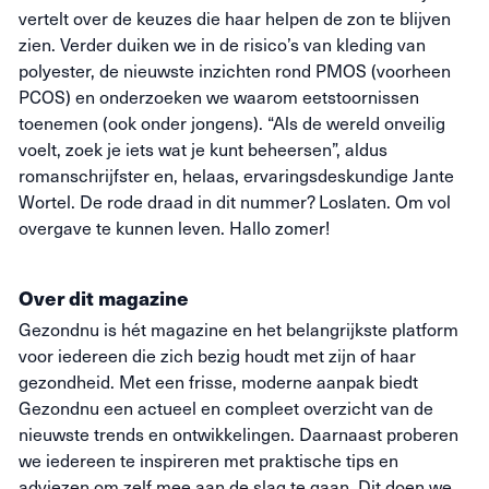
vertelt over de keuzes die haar helpen de zon te blijven
zien. Verder duiken we in de risico’s van kleding van
polyester, de nieuwste inzichten rond PMOS (voorheen
PCOS) en onderzoeken we waarom eetstoornissen
toenemen (ook onder jongens). “Als de wereld onveilig
voelt, zoek je iets wat je kunt beheersen”, aldus
romanschrijfster en, helaas, ervaringsdeskundige Jante
Wortel. De rode draad in dit nummer? Loslaten. Om vol
overgave te kunnen leven. Hallo zomer!
Over dit magazine
Gezondnu is hét magazine en het belangrijkste platform
voor iedereen die zich bezig houdt met zijn of haar
gezondheid. Met een frisse, moderne aanpak biedt
Gezondnu een actueel en compleet overzicht van de
nieuwste trends en ontwikkelingen. Daarnaast proberen
we iedereen te inspireren met praktische tips en
adviezen om zelf mee aan de slag te gaan. Dit doen we