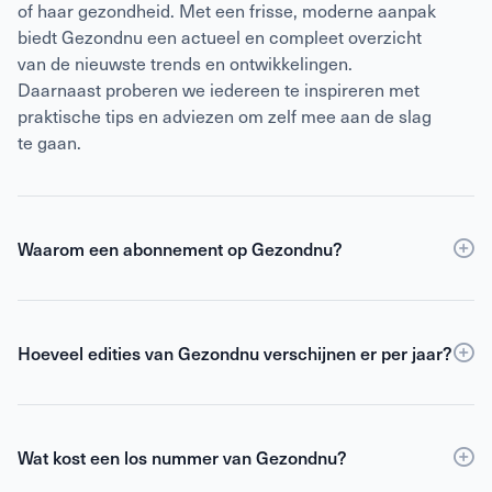
of haar gezondheid. Met een frisse, moderne aanpak
biedt Gezondnu een actueel en compleet overzicht
van de nieuwste trends en ontwikkelingen.
Daarnaast proberen we iedereen te inspireren met
praktische tips en adviezen om zelf mee aan de slag
te gaan.
Waarom een abonnement op Gezondnu?
Een
abonnement
op Gezondnu is de slimste keuze
als je verzekerd wilt zijn van elke editie, korting ten
opzichte van losse verkoop én toegang tot de digitale
Hoeveel edities van Gezondnu verschijnen er per jaar?
versie. Als abonnee blijf je gemotiveerd,
Gezondnu verschijnt 6 keer per jaar.
geïnformeerd en geïnspireerd om het beste uit jezelf
te halen.
Wat kost een los nummer van Gezondnu?