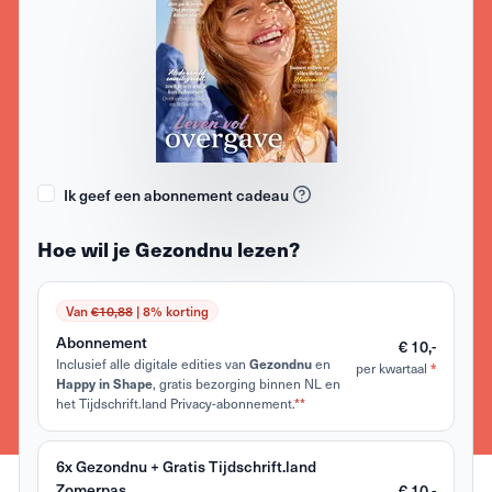
Ik geef een abonnement cadeau
Hoe wil je Gezondnu lezen?
Van
€10,88
| 8% korting
Abonnement
€ 10,-
Inclusief alle digitale edities van
en
Gezondnu
per kwartaal
*
, gratis bezorging binnen NL en
Happy in Shape
het Tijdschrift.land Privacy-abonnement.
**
6x Gezondnu + Gratis Tijdschrift.land
Zomerpas
€ 10,-