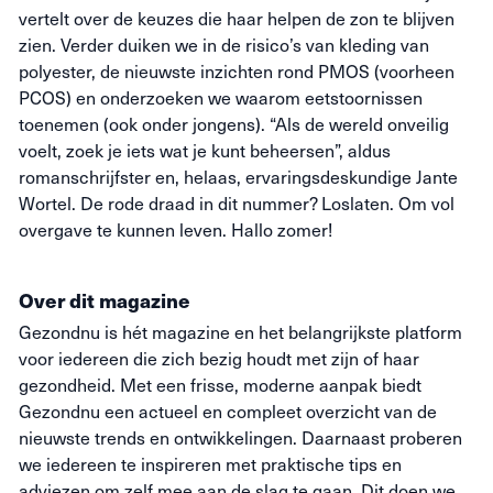
vertelt over de keuzes die haar helpen de zon te blijven
zien. Verder duiken we in de risico’s van kleding van
polyester, de nieuwste inzichten rond PMOS (voorheen
PCOS) en onderzoeken we waarom eetstoornissen
toenemen (ook onder jongens). “Als de wereld onveilig
voelt, zoek je iets wat je kunt beheersen”, aldus
romanschrijfster en, helaas, ervaringsdeskundige Jante
Wortel. De rode draad in dit nummer? Loslaten. Om vol
overgave te kunnen leven. Hallo zomer!
Over dit magazine
Gezondnu is hét magazine en het belangrijkste platform
voor iedereen die zich bezig houdt met zijn of haar
gezondheid. Met een frisse, moderne aanpak biedt
Gezondnu een actueel en compleet overzicht van de
nieuwste trends en ontwikkelingen. Daarnaast proberen
we iedereen te inspireren met praktische tips en
adviezen om zelf mee aan de slag te gaan. Dit doen we