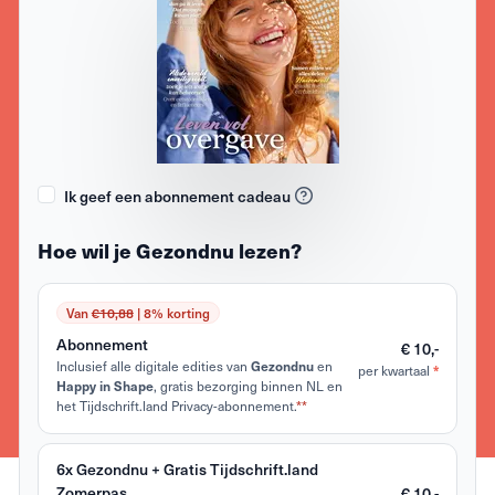
Ik geef een abonnement cadeau
Hoe wil je Gezondnu lezen?
Van
€10,88
| 8% korting
Abonnement
€ 10,-
Inclusief alle digitale edities van
en
Gezondnu
per kwartaal
*
, gratis bezorging binnen NL en
Happy in Shape
het Tijdschrift.land Privacy-abonnement.
**
6x Gezondnu + Gratis Tijdschrift.land
Zomerpas
€ 10,-