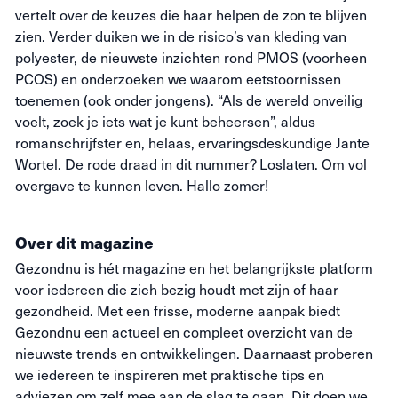
vertelt over de keuzes die haar helpen de zon te blijven
zien. Verder duiken we in de risico’s van kleding van
polyester, de nieuwste inzichten rond PMOS (voorheen
PCOS) en onderzoeken we waarom eetstoornissen
toenemen (ook onder jongens). “Als de wereld onveilig
voelt, zoek je iets wat je kunt beheersen”, aldus
romanschrijfster en, helaas, ervaringsdeskundige Jante
Wortel. De rode draad in dit nummer? Loslaten. Om vol
overgave te kunnen leven. Hallo zomer!
Over dit magazine
Gezondnu is hét magazine en het belangrijkste platform
voor iedereen die zich bezig houdt met zijn of haar
gezondheid. Met een frisse, moderne aanpak biedt
Gezondnu een actueel en compleet overzicht van de
nieuwste trends en ontwikkelingen. Daarnaast proberen
we iedereen te inspireren met praktische tips en
adviezen om zelf mee aan de slag te gaan. Dit doen we