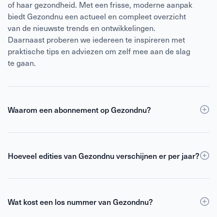
of haar gezondheid. Met een frisse, moderne aanpak
biedt Gezondnu een actueel en compleet overzicht
van de nieuwste trends en ontwikkelingen.
Daarnaast proberen we iedereen te inspireren met
praktische tips en adviezen om zelf mee aan de slag
te gaan.
Waarom een abonnement op Gezondnu?
Een
abonnement
op Gezondnu is de slimste keuze
als je verzekerd wilt zijn van elke editie, korting ten
opzichte van losse verkoop én toegang tot de digitale
Hoeveel edities van Gezondnu verschijnen er per jaar?
versie. Als abonnee blijf je gemotiveerd,
Gezondnu verschijnt 6 keer per jaar.
geïnformeerd en geïnspireerd om het beste uit jezelf
te halen.
Wat kost een los nummer van Gezondnu?