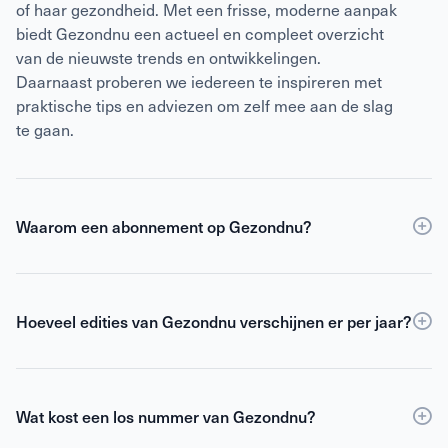
of haar gezondheid. Met een frisse, moderne aanpak
biedt Gezondnu een actueel en compleet overzicht
van de nieuwste trends en ontwikkelingen.
Daarnaast proberen we iedereen te inspireren met
praktische tips en adviezen om zelf mee aan de slag
te gaan.
Waarom een abonnement op Gezondnu?
Een
abonnement
op Gezondnu is de slimste keuze
als je verzekerd wilt zijn van elke editie, korting ten
opzichte van losse verkoop én toegang tot de digitale
Hoeveel edities van Gezondnu verschijnen er per jaar?
versie. Als abonnee blijf je gemotiveerd,
Gezondnu verschijnt 6 keer per jaar.
geïnformeerd en geïnspireerd om het beste uit jezelf
te halen.
Wat kost een los nummer van Gezondnu?