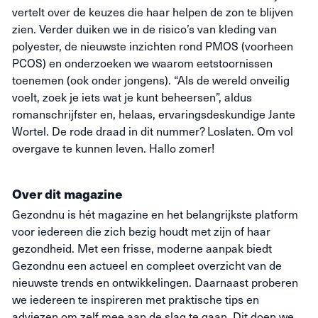
vertelt over de keuzes die haar helpen de zon te blijven
zien. Verder duiken we in de risico’s van kleding van
polyester, de nieuwste inzichten rond PMOS (voorheen
PCOS) en onderzoeken we waarom eetstoornissen
toenemen (ook onder jongens). “Als de wereld onveilig
voelt, zoek je iets wat je kunt beheersen”, aldus
romanschrijfster en, helaas, ervaringsdeskundige Jante
Wortel. De rode draad in dit nummer? Loslaten. Om vol
overgave te kunnen leven. Hallo zomer!
Over dit magazine
Gezondnu is hét magazine en het belangrijkste platform
voor iedereen die zich bezig houdt met zijn of haar
gezondheid. Met een frisse, moderne aanpak biedt
Gezondnu een actueel en compleet overzicht van de
nieuwste trends en ontwikkelingen. Daarnaast proberen
we iedereen te inspireren met praktische tips en
adviezen om zelf mee aan de slag te gaan. Dit doen we