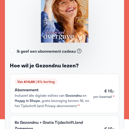
Ik geef een abonnement cadeau
Hoe wil je Gezondnu lezen?
Van
€10,88
| 8% korting
Abonnement
€ 10,-
Inclusief alle digitale edities van
en
Gezondnu
per kwartaal
*
, gratis bezorging binnen NL en
Happy in Shape
het Tijdschrift.land Privacy-abonnement.
**
6x Gezondnu + Gratis Tijdschrift.land
Zomerpas
€ 10,-