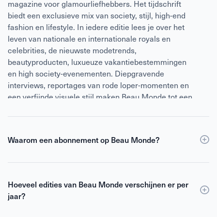
magazine voor glamourliefhebbers. Het tijdschrift
biedt een exclusieve mix van society, stijl, high-end
fashion en lifestyle. In iedere editie lees je over het
leven van nationale en internationale royals en
celebrities, de nieuwste modetrends,
beautyproducten, luxueuze vakantiebestemmingen
en high society-evenementen. Diepgravende
interviews, reportages van rode loper-momenten en
een verfijnde visuele stijl maken Beau Monde tot een
vaste waarde op de koffietafel van stijlbewuste
vrouwen. Het is een wereld vol glitter, elegantie en
inspiratie – verpakt in een glossy ervaring.
Waarom een abonnement op Beau Monde?
Een abonnement op Beau Monde is de slimste keuze
als je verzekerd wilt zijn van elke editie, korting ten
Hoeveel edities van Beau Monde verschijnen er per
opzichte van losse verkoop én toegang tot de digitale
jaar?
versie. Met een
abonnement
ben je altijd als eerste
op de hoogte van het laatste glamour- en
Beau Monde verschijnt 10 keer per jaar.