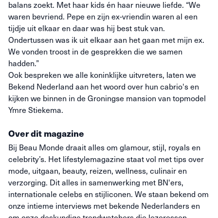
balans zoekt. Met haar kids én haar nieuwe liefde. “We
waren bevriend. Pepe en zijn ex-vriendin waren al een
tijdje uit elkaar en daar was hij best stuk van.
Ondertussen was ik uit elkaar aan het gaan met mijn ex.
We vonden troost in de gesprekken die we samen
hadden.”
Ook bespreken we alle koninklijke uitvreters, laten we
Bekend Nederland aan het woord over hun cabrio's en
kijken we binnen in de Groningse mansion van topmodel
Ymre Stiekema.
Over dit magazine
Bij Beau Monde draait alles om glamour, stijl,
royals
en
celebrity’s
. Het lifestylemagazine staat vol met tips over
mode, uitgaan, beauty, reizen,
wellness
, culinair en
verzorging. Dit alles in samenwerking met BN'ers,
internationale
celebs
en stijliconen. We staan bekend om
onze intieme interviews met bekende Nederlanders en
om onze deskundige
trendwatchers
die lezeressen