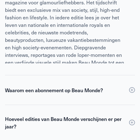
magazine voor glamourliefhebbers. Het tijdschrift
biedt een exclusieve mix van society, stijl, high-end
fashion en lifestyle. In iedere editie lees je over het
leven van nationale en internationale royals en
celebrities, de nieuwste modetrends,
beautyproducten, luxueuze vakantiebestemmingen
en high society-evenementen. Diepgravende
interviews, reportages van rode loper-momenten en
een verfijnde visuele stijl maken Beau Monde tot een
vaste waarde op de koffietafel van stijlbewuste
vrouwen. Het is een wereld vol glitter, elegantie en
inspiratie – verpakt in een glossy ervaring.
Waarom een abonnement op Beau Monde?
Een abonnement op Beau Monde is de slimste keuze
als je verzekerd wilt zijn van elke editie, korting ten
Hoeveel edities van Beau Monde verschijnen er per
opzichte van losse verkoop én toegang tot de digitale
jaar?
versie. Met een
abonnement
ben je altijd als eerste
op de hoogte van het laatste glamour- en
Beau Monde verschijnt 10 keer per jaar.