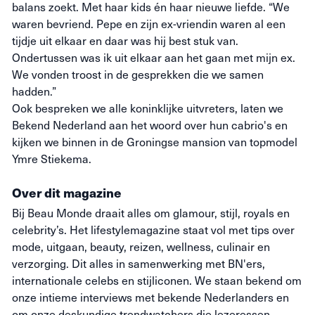
balans zoekt. Met haar kids én haar nieuwe liefde. “We
waren bevriend. Pepe en zijn ex-vriendin waren al een
tijdje uit elkaar en daar was hij best stuk van.
Ondertussen was ik uit elkaar aan het gaan met mijn ex.
We vonden troost in de gesprekken die we samen
hadden.”
Ook bespreken we alle koninklijke uitvreters, laten we
Bekend Nederland aan het woord over hun cabrio's en
kijken we binnen in de Groningse mansion van topmodel
Ymre Stiekema.
Over dit magazine
Bij Beau Monde draait alles om glamour, stijl,
royals
en
celebrity’s
. Het lifestylemagazine staat vol met tips over
mode, uitgaan, beauty, reizen,
wellness
, culinair en
verzorging. Dit alles in samenwerking met BN'ers,
internationale
celebs
en stijliconen. We staan bekend om
onze intieme interviews met bekende Nederlanders en
om onze deskundige
trendwatchers
die lezeressen